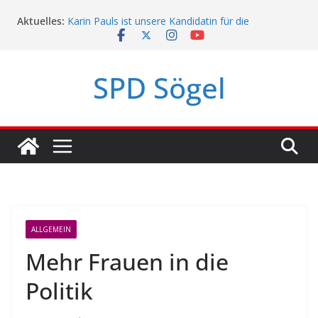
Zum
Aktuelles:
Karin Pauls ist unsere Kandidatin für die
Inhalt
Landtagswahl!
springen
Mach mit, Sögel!
SPD Sögel
SPD Sögel-Umfrage 2023
Politikerpaten-Programm für Jugendliche
ALLGEMEIN
Mehr Frauen in die
Politik