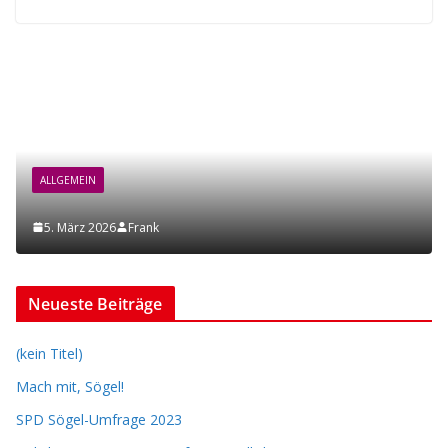
ALLGEMEIN
NEWS
Mach mit, Sögel!
Frank
27. November 2025
Neueste Beiträge
(kein Titel)
Mach mit, Sögel!
SPD Sögel-Umfrage 2023