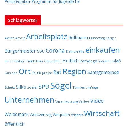
Politikerpaten-Programm für Jugendliche
Schlagwörter
Arbeitsplatz
Bollmann
Aktion
Arbeit
Bundestag
Börger
einkaufen
Corona
Bürgermeister
CDU
Demokratie
Helbich
Immenga
Klaß
Foto
Fraktion
Frank
Frau
Gesundheit
Industrie
Ort
Region
Rat
Samtgemeinde
Lars
nah
Politik
prekär
Sögel
SPD
Silke
sozial
Schutz
Tönnies
Umfrage
Unternehmen
Video
Verantwortung
Verbot
Wirtschaft
Weidemark
Werkvertrag
Werpeloh
Wigbers
öffentlich