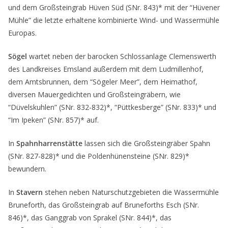
und dem Großsteingrab Hüven Süd (SNr. 843)* mit der “Hüvener
Mühle” die letzte erhaltene kombinierte Wind- und Wassermühle
Europas.
Sögel
wartet neben der barocken Schlossanlage Clemenswerth
des Landkreises Emsland außerdem mit dem Ludmillenhof,
dem Amtsbrunnen, dem “Sögeler Meer”, dem Heimathof,
diversen Mauergedichten und Großsteingräbern, wie
“Düvelskuhlen” (SNr. 832-832)*, “Püttkesberge” (SNr. 833)* und
“Im Ipeken” (SNr. 857)* auf.
In
Spahnharrenstätte
lassen sich die Großsteingräber Spahn
(SNr. 827-828)* und die Poldenhünensteine (SNr. 829)*
bewundern.
In
Stavern
stehen neben Naturschutzgebieten die Wassermühle
Bruneforth, das Großsteingrab auf Bruneforths Esch (SNr.
846)*, das Ganggrab von Sprakel (SNr. 844)*, das