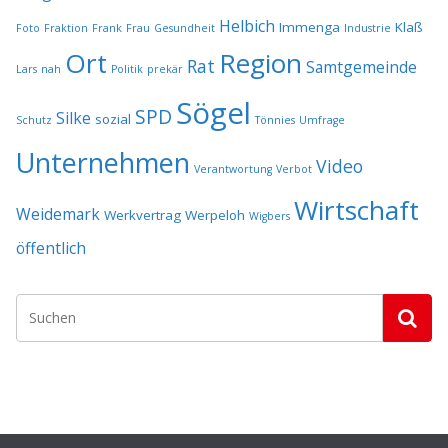
Helbich
Immenga
Klaß
Foto
Fraktion
Frank
Frau
Gesundheit
Industrie
Ort
Region
Rat
Samtgemeinde
Lars
nah
Politik
prekär
Sögel
SPD
Silke
sozial
Schutz
Tönnies
Umfrage
Unternehmen
Video
Verantwortung
Verbot
Wirtschaft
Weidemark
Werkvertrag
Werpeloh
Wigbers
öffentlich