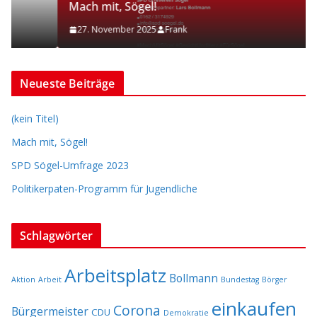
Mach mit, Sögel!
27. November 2025
Frank
Neueste Beiträge
(kein Titel)
Mach mit, Sögel!
SPD Sögel-Umfrage 2023
Politikerpaten-Programm für Jugendliche
Schlagwörter
Arbeitsplatz
Bollmann
Aktion
Arbeit
Bundestag
Börger
einkaufen
Corona
Bürgermeister
CDU
Demokratie