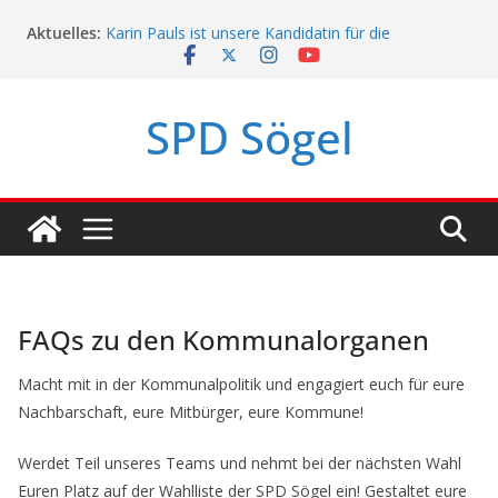
Zum
Aktuelles:
Karin Pauls ist unsere Kandidatin für die
Inhalt
Landtagswahl!
springen
Mach mit, Sögel!
SPD Sögel
SPD Sögel-Umfrage 2023
Politikerpaten-Programm für Jugendliche
FAQs zu den Kommunalorganen
Macht mit in der Kommunalpolitik und engagiert euch für eure
Nachbarschaft, eure Mitbürger, eure Kommune!
Werdet Teil unseres Teams und nehmt bei der nächsten Wahl
Euren Platz auf der Wahlliste der SPD Sögel ein! Gestaltet eure