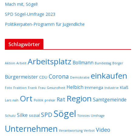
Mach mit, Sögel!
SPD Sögel-Umfrage 2023
Politikerpaten-Programm für Jugendliche
Schlagwörter
Arbeitsplatz
Bollmann
Aktion
Arbeit
Bundestag
Börger
einkaufen
Corona
Bürgermeister
CDU
Demokratie
Helbich
Immenga
Klaß
Foto
Fraktion
Frank
Frau
Gesundheit
Industrie
Ort
Region
Rat
Samtgemeinde
Lars
nah
Politik
prekär
Sögel
SPD
Silke
sozial
Schutz
Tönnies
Umfrage
Unternehmen
Video
Verantwortung
Verbot