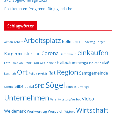
SPD Sögel-Umfrage 2023
Politikerpaten-Programm für Jugendliche
Schlagwörter
Arbeitsplatz
Bollmann
Aktion
Arbeit
Bundestag
Börger
einkaufen
Corona
Bürgermeister
CDU
Demokratie
Helbich
Immenga
Klaß
Foto
Fraktion
Frank
Frau
Gesundheit
Industrie
Ort
Region
Rat
Samtgemeinde
Lars
nah
Politik
prekär
Sögel
SPD
Silke
sozial
Schutz
Tönnies
Umfrage
Unternehmen
Video
Verantwortung
Verbot
Wirtschaft
Weidemark
Werkvertrag
Werpeloh
Wigbers