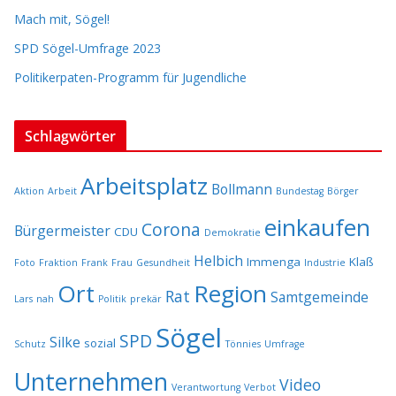
Mach mit, Sögel!
SPD Sögel-Umfrage 2023
Politikerpaten-Programm für Jugendliche
Schlagwörter
Arbeitsplatz
Bollmann
Aktion
Arbeit
Bundestag
Börger
einkaufen
Corona
Bürgermeister
CDU
Demokratie
Helbich
Immenga
Klaß
Foto
Fraktion
Frank
Frau
Gesundheit
Industrie
Ort
Region
Rat
Samtgemeinde
Lars
nah
Politik
prekär
Sögel
SPD
Silke
sozial
Schutz
Tönnies
Umfrage
Unternehmen
Video
Verantwortung
Verbot