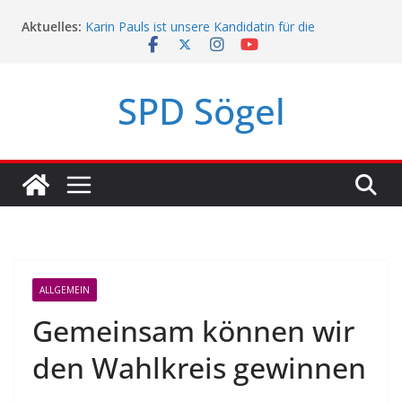
Zum
Aktuelles:
Karin Pauls ist unsere Kandidatin für die
Inhalt
Landtagswahl!
springen
Mach mit, Sögel!
SPD Sögel
SPD Sögel-Umfrage 2023
Politikerpaten-Programm für Jugendliche
ALLGEMEIN
Gemeinsam können wir
den Wahlkreis gewinnen