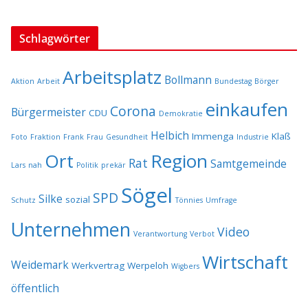
Schlagwörter
Arbeitsplatz
Bollmann
Aktion
Arbeit
Bundestag
Börger
einkaufen
Corona
Bürgermeister
CDU
Demokratie
Helbich
Immenga
Klaß
Foto
Fraktion
Frank
Frau
Gesundheit
Industrie
Ort
Region
Rat
Samtgemeinde
Lars
nah
Politik
prekär
Sögel
SPD
Silke
sozial
Schutz
Tönnies
Umfrage
Unternehmen
Video
Verantwortung
Verbot
Wirtschaft
Weidemark
Werkvertrag
Werpeloh
Wigbers
öffentlich