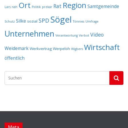
Ort
Region
Rat
Samtgemeinde
Lars
nah
Politik
prekär
Sögel
SPD
Silke
sozial
Schutz
Tönnies
Umfrage
Unternehmen
Video
Verantwortung
Verbot
Wirtschaft
Weidemark
Werkvertrag
Werpeloh
Wigbers
öffentlich
Meta