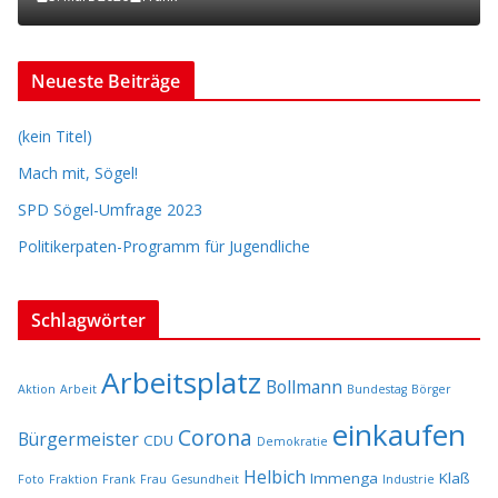
Neueste Beiträge
(kein Titel)
Mach mit, Sögel!
SPD Sögel-Umfrage 2023
Politikerpaten-Programm für Jugendliche
Schlagwörter
Arbeitsplatz
Bollmann
Aktion
Arbeit
Bundestag
Börger
einkaufen
Corona
Bürgermeister
CDU
Demokratie
Helbich
Immenga
Klaß
Foto
Fraktion
Frank
Frau
Gesundheit
Industrie