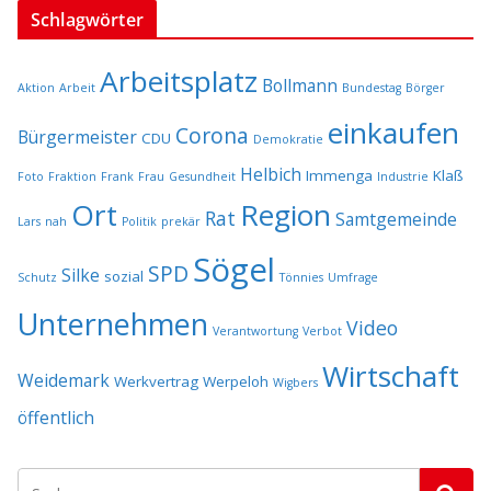
Schlagwörter
Arbeitsplatz
Bollmann
Aktion
Arbeit
Bundestag
Börger
einkaufen
Corona
Bürgermeister
CDU
Demokratie
Helbich
Immenga
Klaß
Foto
Fraktion
Frank
Frau
Gesundheit
Industrie
Ort
Region
Rat
Samtgemeinde
Lars
nah
Politik
prekär
Sögel
SPD
Silke
sozial
Schutz
Tönnies
Umfrage
Unternehmen
Video
Verantwortung
Verbot
Wirtschaft
Weidemark
Werkvertrag
Werpeloh
Wigbers
öffentlich