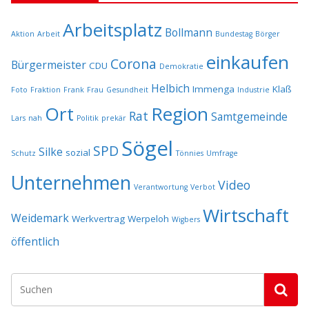
Arbeitsplatz
Bollmann
Aktion
Arbeit
Bundestag
Börger
einkaufen
Corona
Bürgermeister
CDU
Demokratie
Helbich
Immenga
Klaß
Foto
Fraktion
Frank
Frau
Gesundheit
Industrie
Ort
Region
Rat
Samtgemeinde
Lars
nah
Politik
prekär
Sögel
SPD
Silke
sozial
Schutz
Tönnies
Umfrage
Unternehmen
Video
Verantwortung
Verbot
Wirtschaft
Weidemark
Werkvertrag
Werpeloh
Wigbers
öffentlich