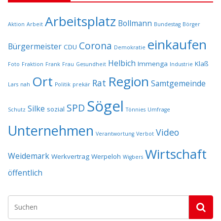
Arbeitsplatz
Bollmann
Aktion
Arbeit
Bundestag
Börger
einkaufen
Corona
Bürgermeister
CDU
Demokratie
Helbich
Immenga
Klaß
Foto
Fraktion
Frank
Frau
Gesundheit
Industrie
Ort
Region
Rat
Samtgemeinde
Lars
nah
Politik
prekär
Sögel
SPD
Silke
sozial
Schutz
Tönnies
Umfrage
Unternehmen
Video
Verantwortung
Verbot
Wirtschaft
Weidemark
Werkvertrag
Werpeloh
Wigbers
öffentlich