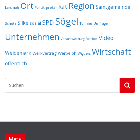
Ort
Region
Rat
Samtgemeinde
Lars
nah
Politik
prekär
Sögel
SPD
Silke
sozial
Schutz
Tönnies
Umfrage
Unternehmen
Video
Verantwortung
Verbot
Wirtschaft
Weidemark
Werkvertrag
Werpeloh
Wigbers
öffentlich
Meta