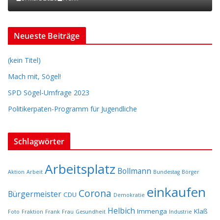
Neueste Beiträge
(kein Titel)
Mach mit, Sögel!
SPD Sögel-Umfrage 2023
Politikerpaten-Programm für Jugendliche
Schlagwörter
Arbeitsplatz
Bollmann
Aktion
Arbeit
Bundestag
Börger
einkaufen
Corona
Bürgermeister
CDU
Demokratie
Helbich
Immenga
Klaß
Foto
Fraktion
Frank
Frau
Gesundheit
Industrie