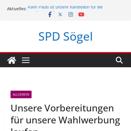
Zum
Karin Pauls ist unsere Kandidatin für die
Aktuelles:
Inhalt
Landtagswahl!
springen
Mach mit, Sögel!
SPD Sögel
SPD Sögel-Umfrage 2023
Politikerpaten-Programm für Jugendliche
ALLGEMEIN
Unsere Vorbereitungen
für unsere Wahlwerbung