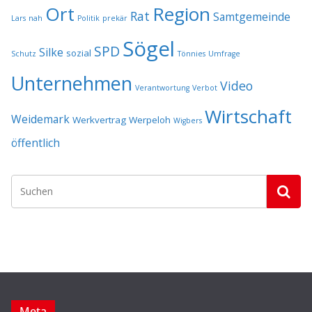
Ort
Region
Rat
Samtgemeinde
Lars
nah
Politik
prekär
Sögel
SPD
Silke
sozial
Schutz
Tönnies
Umfrage
Unternehmen
Video
Verantwortung
Verbot
Wirtschaft
Weidemark
Werkvertrag
Werpeloh
Wigbers
öffentlich
Meta