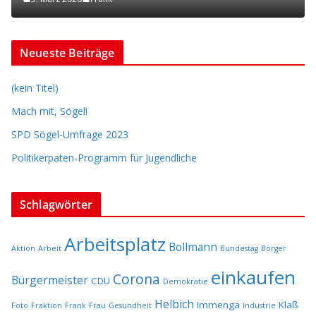
Neueste Beiträge
(kein Titel)
Mach mit, Sögel!
SPD Sögel-Umfrage 2023
Politikerpaten-Programm für Jugendliche
Schlagwörter
Arbeitsplatz
Bollmann
Aktion
Arbeit
Bundestag
Börger
einkaufen
Corona
Bürgermeister
CDU
Demokratie
Helbich
Immenga
Klaß
Foto
Fraktion
Frank
Frau
Gesundheit
Industrie