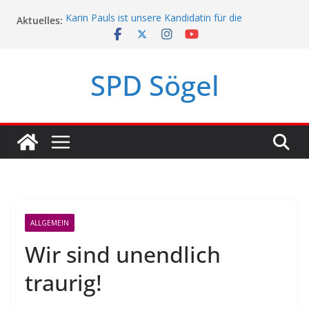
Zum
Karin Pauls ist unsere Kandidatin für die
Aktuelles:
Inhalt
Landtagswahl!
springen
Mach mit, Sögel!
SPD Sögel
SPD Sögel-Umfrage 2023
Politikerpaten-Programm für Jugendliche
ALLGEMEIN
Wir sind unendlich
traurig!