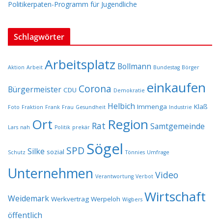
Politikerpaten-Programm für Jugendliche
Schlagwörter
Arbeitsplatz
Bollmann
Aktion
Arbeit
Bundestag
Börger
einkaufen
Corona
Bürgermeister
CDU
Demokratie
Helbich
Immenga
Klaß
Foto
Fraktion
Frank
Frau
Gesundheit
Industrie
Ort
Region
Rat
Samtgemeinde
Lars
nah
Politik
prekär
Sögel
SPD
Silke
sozial
Schutz
Tönnies
Umfrage
Unternehmen
Video
Verantwortung
Verbot
Wirtschaft
Weidemark
Werkvertrag
Werpeloh
Wigbers
öffentlich