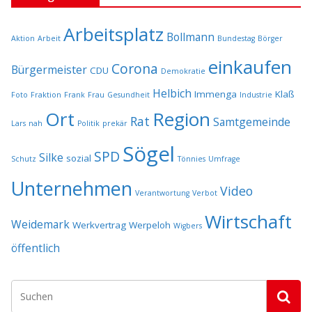
Arbeitsplatz
Bollmann
Aktion
Arbeit
Bundestag
Börger
einkaufen
Corona
Bürgermeister
CDU
Demokratie
Helbich
Immenga
Klaß
Foto
Fraktion
Frank
Frau
Gesundheit
Industrie
Ort
Region
Rat
Samtgemeinde
Lars
nah
Politik
prekär
Sögel
SPD
Silke
sozial
Schutz
Tönnies
Umfrage
Unternehmen
Video
Verantwortung
Verbot
Wirtschaft
Weidemark
Werkvertrag
Werpeloh
Wigbers
öffentlich