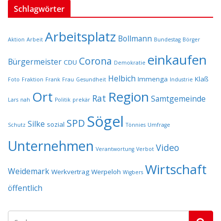
Schlagwörter
Arbeitsplatz
Bollmann
Aktion
Arbeit
Bundestag
Börger
einkaufen
Corona
Bürgermeister
CDU
Demokratie
Helbich
Immenga
Klaß
Foto
Fraktion
Frank
Frau
Gesundheit
Industrie
Ort
Region
Rat
Samtgemeinde
Lars
nah
Politik
prekär
Sögel
SPD
Silke
sozial
Schutz
Tönnies
Umfrage
Unternehmen
Video
Verantwortung
Verbot
Wirtschaft
Weidemark
Werkvertrag
Werpeloh
Wigbers
öffentlich