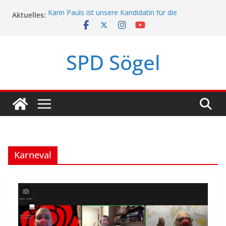
Zum
Karin Pauls ist unsere Kandidatin für die
Aktuelles:
Inhalt
Landtagswahl!
springen
Mach mit, Sögel!
SPD Sögel
SPD Sögel-Umfrage 2023
Politikerpaten-Programm für Jugendliche
Karneval