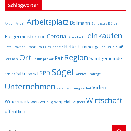
Schlagwörter
Arbeitsplatz
Bollmann
Aktion
Arbeit
Bundestag
Börger
einkaufen
Corona
Bürgermeister
CDU
Demokratie
Helbich
Immenga
Klaß
Foto
Fraktion
Frank
Frau
Gesundheit
Industrie
Ort
Region
Rat
Samtgemeinde
Lars
nah
Politik
prekär
Sögel
SPD
Silke
sozial
Schutz
Tönnies
Umfrage
Unternehmen
Video
Verantwortung
Verbot
Wirtschaft
Weidemark
Werkvertrag
Werpeloh
Wigbers
öffentlich