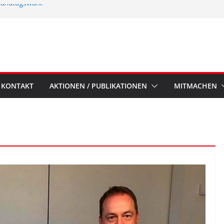
 Landtagswahl!
KONTAKT
AKTIONEN / PUBLIKATIONEN
MITMACHEN
ALLGEMEIN
SPD Sögel-Umfrage 2023
4. Dezember 2023
LB