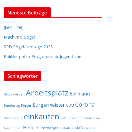
Neueste Beiträge
(kein Titel)
Mach mit, Sögel!
SPD Sögel-Umfrage 2023
Politikerpaten-Programm für Jugendliche
Schlagwörter
Arbeitsplatz
Bollmann
Aktion
Arbeit
Corona
Bürgermeister
CDU
Bundestag
Börger
einkaufen
Demokratie
Foto
Fraktion
Frank
Frau
Helbich
Immenga
Klaß
Gesundheit
Industrie
Lars
nah