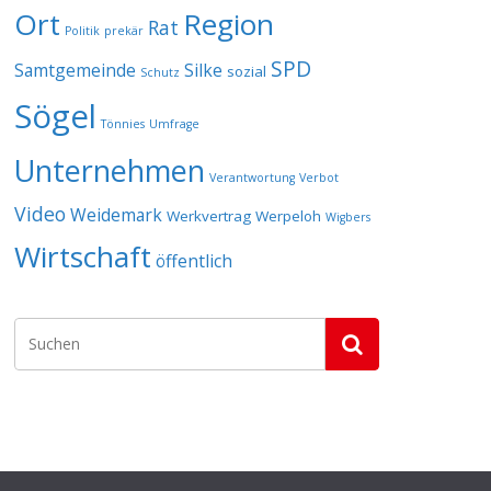
Ort
Region
Rat
Politik
prekär
SPD
Samtgemeinde
Silke
sozial
Schutz
Sögel
Tönnies
Umfrage
Unternehmen
Verantwortung
Verbot
Video
Weidemark
Werkvertrag
Werpeloh
Wigbers
Wirtschaft
öffentlich